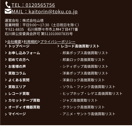
TEL：0120565756
MAIL：kaitorin@toku.co.jp
運営会社：株式会社山徳
営業時間：平日9:00～17:30（土日祝日を除く）
〒921-8835 石川県野々市市上林4丁目477番
石川県公安委員会許可 第511010007835号
会社概要
利用規約
プライバシーポリシー
トップページ
レコード高価買取リスト
お申し込みフォーム
邦楽ポップス高価買取リスト
初めての方へ
邦楽ロック高価買取リスト
お客様の声
シティポップ高価買取リスト
買取コラム
洋楽ポップス高価買取リスト
よくある質問
洋楽ロック高価買取リスト
買取エリア
ソウル・ファンク高価買取リスト
レコード買取
ヒップホップ・レゲエ高価買取リスト
カセットテープ買取
ジャズ高価買取リスト
オーディオ機器買取
クラシック高価買取リスト
マイページ
アニメ・サントラ高価買取リスト