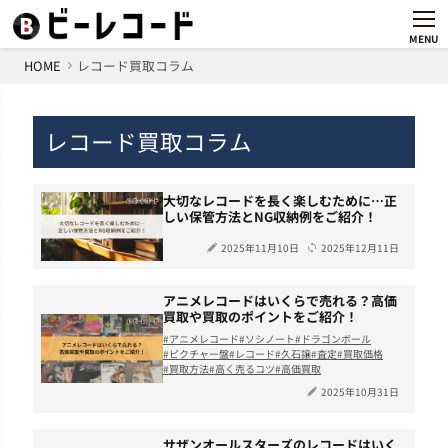
MENU
HOME
レコード買取コラム
レコード買取コラム
大切なレコードを長く楽しむために…正
しい保管方法とNG収納例をご紹介！
2025年11月10日
2025年12月11日
アニメレコードはいくらで売れる？高価
買取や買取のポイントをご紹介！
アニメレコード
ソシノート
ドラゴンボール
ピクチャー盤
レコード
久石譲
査定
買取価格
買取方法
高く売るコツ
高価買取
2025年10月31日
サザンオールスターズのレコードはいく