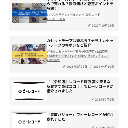
らで売れる？買取価格と査定ポイントを
解説！
サザン
サザンオールスターズ
レコード
レコード買取
2025年10月23日
カセットテープは売れる？必見！カセッ
トテープのキホンをご紹介
YMO
カセットテープ買取
中森明菜
山口百恵
未開封
松田聖子
査定
買取方法
高く売るコツ
高価買取
2025年5月26日
2026年4月10日
「【令和版】レコード買取 高く売るな
らおすすめはココ！」でビーレコードが
紹介されました
2025年2月6日
「買取バリュー」でビーレコードが紹介
されました
2025年2月6日