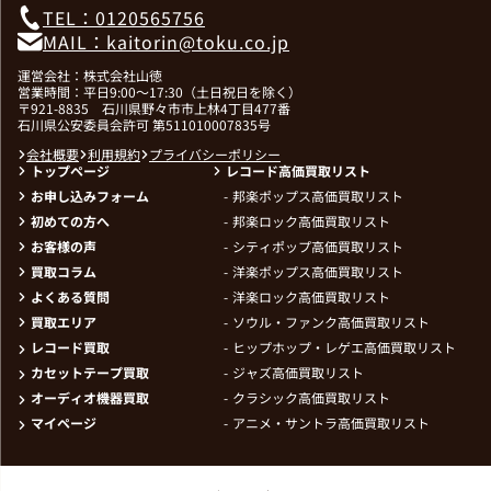
TEL：0120565756
MAIL：kaitorin@toku.co.jp
運営会社：株式会社山徳
営業時間：平日9:00～17:30（土日祝日を除く）
〒921-8835 石川県野々市市上林4丁目477番
石川県公安委員会許可 第511010007835号
会社概要
利用規約
プライバシーポリシー
トップページ
レコード高価買取リスト
お申し込みフォーム
邦楽ポップス高価買取リスト
初めての方へ
邦楽ロック高価買取リスト
お客様の声
シティポップ高価買取リスト
買取コラム
洋楽ポップス高価買取リスト
よくある質問
洋楽ロック高価買取リスト
買取エリア
ソウル・ファンク高価買取リスト
レコード買取
ヒップホップ・レゲエ高価買取リスト
カセットテープ買取
ジャズ高価買取リスト
オーディオ機器買取
クラシック高価買取リスト
マイページ
アニメ・サントラ高価買取リスト