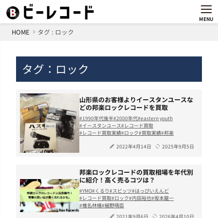
MENU
HOME
タグ : ロック
タグ：ロック
山形県のお客様よりイースタンユースな
どの邦楽ロックレコードを買取
1990年代後半
2000年代
eastern youth
イースタンユース
レコード買取
レコード買取実績
ロック
買取実績
邦楽
2022年4月14日
2025年9月5日
邦楽ロックレコードの買取相場を年代別
に紹介！高く売るコツは？
YMO
くるり
スピッツ
はっぴいえんど
レコード買取
ロック
内田裕也
坂本龍一
椎名林檎
細野晴臣
2021年9月6日
2026年4月10日