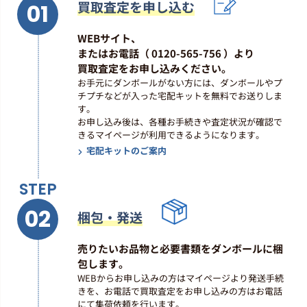
買取査定を申し込む
01
シティポップ
WEBサイト、
山下達郎 「For You」(RAL-8801)
またはお電話（ 0120-565-756 ）より
最高買取価格
買取査定をお申し込みください。
1,600
円
お手元にダンボールがない方には、ダンボールやプ
チプチなどが入った宅配キットを無料でお送りしま
す。
シティポップ
お申し込み後は、各種お手続きや査定状況が確認で
山下達郎 「Greatest Hits! Of
きるマイページが利用できるようになります。
Tatsuro Yamashita」(RAL-8803)
宅配キットのご案内
最高買取価格
900
円
STEP
02
シティポップ
梱包・発送
泰葉 「フライディ・チャイナタウ
ン」(7DX1120)
売りたいお品物と必要書類をダンボールに梱
最高買取価格
包します。
1,200
円
WEBからお申し込みの方はマイページより発送手続
きを、お電話で買取査定をお申し込みの方はお電話
にて集荷依頼を行います。