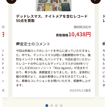
ヴ
デッドレスマス、ナイトメアを含むレコード
ト
50点を買取
レ
崎町
静岡県浜松市
円
10,438
円
買取価格
査定士のコメント
送り
今回は邦楽ロックのレコードを中心に送っていただきまし
今
ート
た。中でも、デッドレスマスは短い活動期間の中でも、強
た
ィス
烈なインパクトを残したバンドです。今回お送りいただい
な
シテ
たレコードの中にはそんなデッドレスマスが1984年リリ
た
・マ
ースした幻の1stソノシート「Rise Against」が含まれて
ロ
プロ
おり、希少な為、高額査定となりました。また、全体的に
い
多
盤の状態がよく、お品の素晴らしさを引き立てていまし
の
ョン
た。素敵なコレクションをお預けいただき、感謝申し上げ
し
ます。
ま
8査定
2024/05/13査定