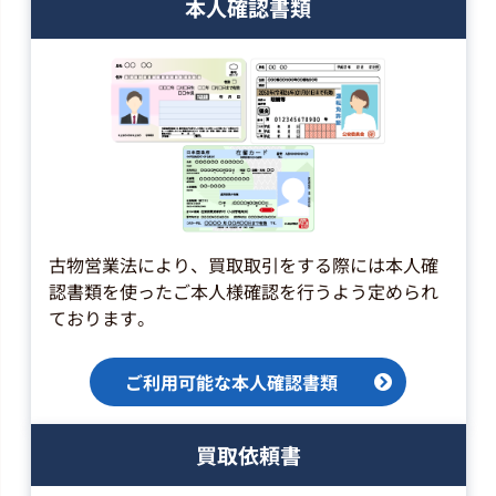
本人確認書類
最高買取価格
2,500
円
洋楽ロック
Accept 「殺戮のチェーン・ソー」
(25S-17)
最高買取価格
2,000
円
洋楽ロック
古物営業法により、買取取引をする際には本人確
認書類を使ったご本人様確認を行うよう定められ
Accept 「戦慄の掟」(25S-30)
最高買取価格
ております。
2,500
円
ご利用可能な本人確認書類
洋楽ロック
Anthrax 「Fistful Of Metal」
(R28R-2025)
買取依頼書
最高買取価格
2,500
円