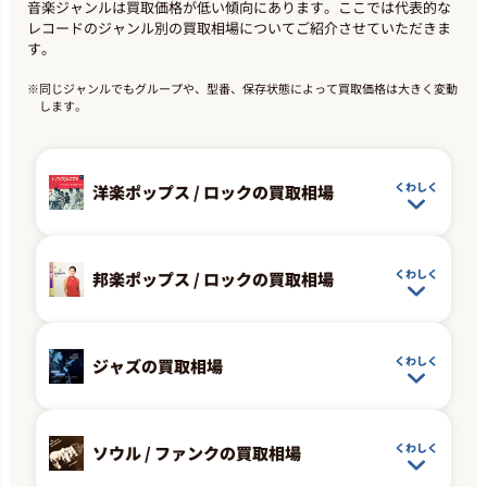
音楽ジャンルは買取価格が低い傾向にあります。ここでは代表的な
洋楽ロック
レコードのジャンル別の買取相場についてご紹介させていただきま
Steely Dan 「Gaucho」(VIM-6243)
す。
最高買取価格
1,100
円
※
同じジャンルでもグループや、型番、保存状態によって買取価格は大きく変動
します。
ソウル・ファンク
Stevie Wonder 「Songs In The
くわしく
洋楽ポップス / ロックの買取相場
Key Of Life」(VIP-1~3)
最高買取価格
1,200
円
くわしく
邦楽ポップス / ロックの買取相場
洋楽ロック
Tears For Fears 「Songs From
The Big Chair」(25PP-157)
くわしく
ジャズの買取相場
最高買取価格
1,000
円
くわしく
ソウル / ファンクの買取相場
洋楽ロック