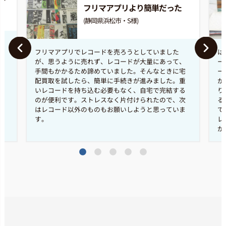
フリマアプリより簡単だった
(静岡県浜松市・S様)
フリマアプリでレコードを売ろうとしていました
は
い
が、思うように売れず、レコードが大量にあって、
ー
て
手間もかかるため諦めていました。そんなときに宅
ー
き
配買取を試したら、簡単に手続きが進みました。重
が
り
いレコードを持ち込む必要もなく、自宅で完結する
り
のが便利です。ストレスなく片付けられたので、次
る
はレコード以外のものもお願いしようと思っていま
で
す。
レ
が