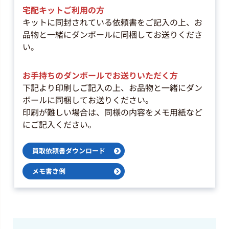
宅配キットご利用の方
キットに同封されている依頼書をご記入の上、お
洋楽ロック
品物と一緒にダンボールに同梱してお送りくださ
Anthrax 「狂気のスラッシュ感
い。
染」(R28D-2025)
最高買取価格
2,200
円
お手持ちのダンボールでお送りいただく方
下記より印刷しご記入の上、お品物と一緒にダン
ボールに同梱してお送りください。
洋楽ロック
印刷が難しい場合は、同様の内容をメモ用紙など
Black Sabbath 「ライヴ・アッ
ト・ラスト！」(SP25-5009)
にご記入ください。
最高買取価格
1,500
円
買取依頼書ダウンロード
メモ書き例
ジャズ
Blue Mitchell 「Step Lightly」
(GXK 8182)
最高買取価格
2,000
円