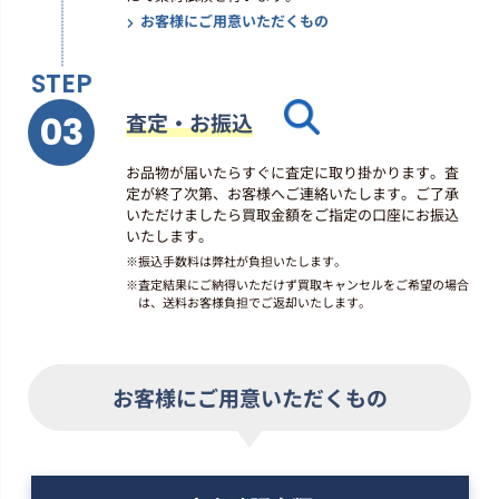
邦楽ロック
お客様にご用意いただくもの
尾崎豊 「十七歳の地図」
(28AH1654)
最高買取価格
STEP
1,100
円
03
査定・お振込
洋楽ロック
お品物が届いたらすぐに査定に取り掛かります。査
AC/DC 「Back In Black」(P-
定が終了次第、お客様へご連絡いたします。ご了承
10906A)
いただけましたら買取金額をご指定の口座にお振込
最高買取価格
いたします。
2,200
円
※
振込手数料は弊社が負担いたします。
※
査定結果にご納得いただけず買取キャンセルをご希望の場合
は、送料お客様負担でご返却いたします。
洋楽ロック
AC/DC 「Powerage」(P-10533A)
最高買取価格
3,000
お客様にご用意いただくもの
円
洋楽ロック
AC/DC 「悪事と地獄」(P-10994A)