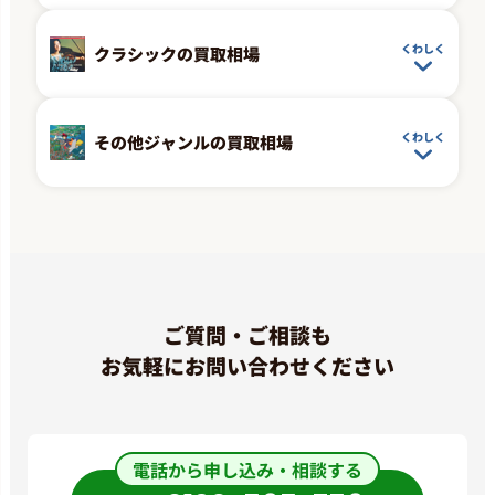
The Beatles 「Abbey Road」
(EAS-80560)
最高買取価格
くわしく
クラシックの買取相場
800
円
洋楽ロック
くわしく
その他ジャンルの買取相場
The Police 「Synchronicity」
(AMP-28075)
最高買取価格
800
円
洋楽ロック
U2 「War」(25S-156)
ご質問・ご相談も
最高買取価格
1,100
お気軽にお問い合わせください
円
シティポップ
杏里 「Timely!!」(28K-63)
電話から申し込み・相談する
最高買取価格