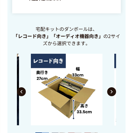
洋楽ロック
Depeche Mode 「コレクション」
(P-13097)
最高買取価格
2,500
円
宅配キットのダンボールは、
「レコード向き」「オーディオ機器向き」
の2サイ
ズから選択できます。
洋楽ロック
Depeche Mode 「コンストラクシ
ョン・タイム・アゲイン」(P-
11412)
最高買取価格
2,000
円
洋楽ロック
Dire Straits 「Love Over Gold」
(25PP-60)
最高買取価格
1,500
円