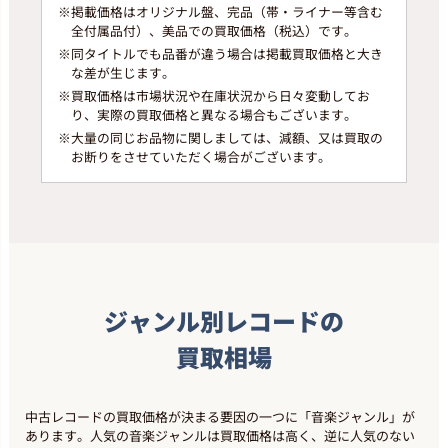
1,000
円
※
掲載価格はオリジナル盤、完品（帯・ライナー等含む
全付属品付）、美品での買取価格（税込）です。
※
同タイトルでも品番が違う場合は掲載買取価格と大き
洋楽ロック
な差が生じます。
Pink Floyd 「炎 あなたがここにい
※
買取価格は市場状況や在庫状況から日々変動してお
てほしい」(SOPO100)
り、実際の買取価格と異なる場合もございます。
最高買取価格
※
大量の同じお品物に関しましては、減額、又は買取の
4,000
円
お断りをさせていただく場合がございます。
洋楽ロック
Queen 「Greatest Hits」(P-6480E)
最高買取価格
1,100
円
ジャンル別レコードの
ソウル・ファンク
買取相場
Sade 「Promise」(28・3P-682)
最高買取価格
1,300
円
中古レコードの買取価格が決まる要因の一つに「音楽ジャンル」が
あります。人気の音楽ジャンルは買取価格は高く、逆に人気のない