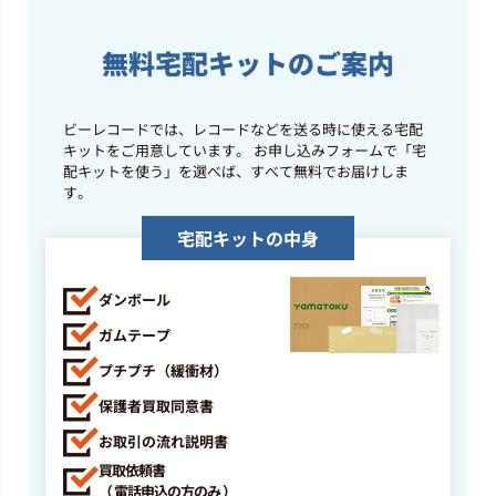
洋楽ロック
無料宅配キットのご案内
Blur 「The Best Of Blur」
(FOODLPD33)
最高買取価格
11,000
円
ビーレコードでは、レコードなどを送る時に使える宅配
キットをご用意しています。
お申し込みフォームで「宅
配キットを使う」を選べば、すべて無料でお届けしま
洋楽ロック
す。
Bon Jovi 「New Jersey」(25PP-
宅配キットの中身
258)
最高買取価格
1,500
円
ダンボール
ガムテープ
洋楽ロック
プチプチ（緩衝材）
Def Leppard 「Hysteria」(25PP-
227)
保護者買取同意書
最高買取価格
2,450
お取引の流れ説明書
円
買取依頼書
（ 電話申込の方のみ ）