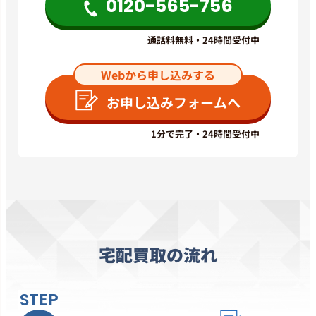
2,000
0120-565-756
円
通話料無料・24時間受付中
シティポップ
菊池桃子 「Adventure」(30183-
Webから申し込みする
28)
最高買取価格
1,800
お申し込みフォームへ
円
1分で完了・24時間受付中
ジャズ
高中正義 「虹伝説」(36MK9101-2)
最高買取価格
2,100
円
アニメ・サントラ
宅配買取の流れ
坂本龍一 「戦場のメリークリスマ
ス オリジナルサウンドトラック」
(L28N1008)
最高買取価格
STEP
3,200
円