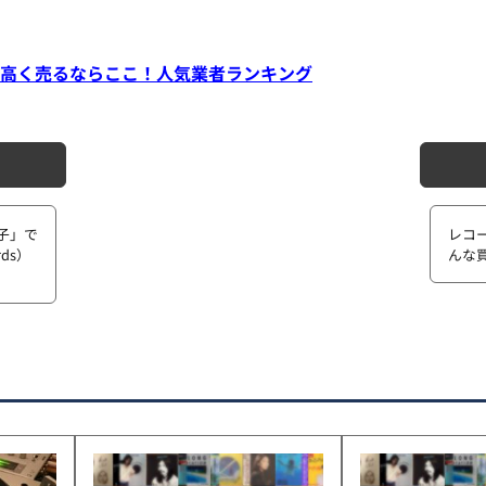
高く売るならここ！人気業者ランキング
子」で
レコ
ds）
んな